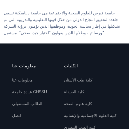
جامعة قبرص للعلوم الصحية والاجتماعية هي جامعة ديناميكية تسعى
جاهدة لتحقيق النجاح الدولي من خلال قوتها التعليمية والتدريبية التي تم
تشكيلها في إطار سياسة الجودة، وموظفيها الذين يؤمنون برؤية الشركة
ورسالتها، وطلابها الذين يقولون "اختيار جيد، صحي". مستقبل".
الكليات
معلومات عنا
كلية طب الأسنان
معلومات عنا
كلية الصيدلة
عيادة جامعة CHSSU
كلية علوم الصحة
الطالب المستقبلي
كلية العلوم الاجتماعية والإنسانية
اتصل
كلية الطب البيطري