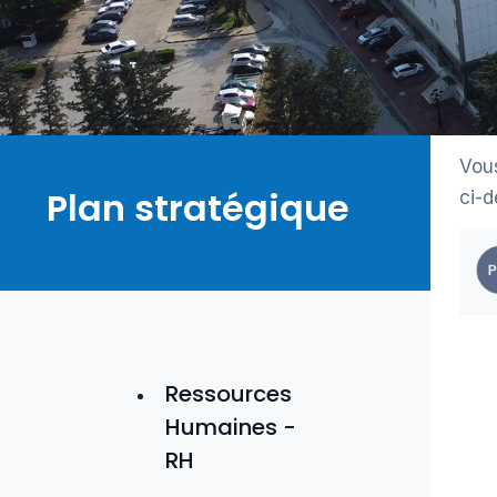
Vous
Plan stratégique
ci-d
Ressources
Humaines -
RH