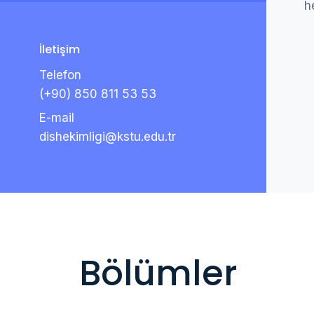
h
İletişim
Telefon
(+90) 850 811 53 53
E-mail
dishekimligi@kstu.edu.tr
Bölümler