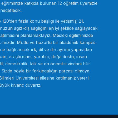
ıp eğitimimize katkıda bulunan 12 öğretim üyemizle
 hedefledik.
120’den fazla konu başlığı ile yetişmiş; 21.
uzun ağız-diş sağlığını en iyi şekilde sağlayacak
katılmasını planlamaktayız. Mesleki eğitimimizde
cımızdır. Mutlu ve huzurlu bir akademik kampüs
ine bağlı ancak ırk, dil ve din ayrımı yapmadan
an, araştırmacı, yaratıcı, doğa dostu, insan
il, demokratik, laik ve en önemlisi vicdanı hür
z. Sizde böyle bir farkındalığın parçası olmaya
limleri Üniversitesi ailesine katılmanız yeterli
büyük kıvanç duyarız.