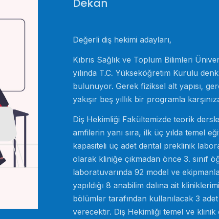
Dekan
Değerli diş hekimi adayları,
Kıbrıs Sağlık ve Toplum Bilimleri Ünive
yılında T.C. Yükseköğretim Kurulu denkl
bulunuyor. Gerek fiziksel alt yapısı, ge
yakışır beş yıllık bir programla karşını
Diş Hekimliği Fakültemizde teorik dersler
amfilerin yanı sıra, ilk üç yılda temel e
kapasiteli üç adet dental preklinik labo
olarak kliniğe çıkmadan önce 3. sınıf 
laboratuvarında 92 model ve ekipmanla 
yapıldığı 8 anabilim dalına ait klinikler
bölümler tarafından kullanılacak 3 ade
verecektir. Diş Hekimliği temel ve klini