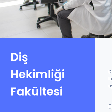
Diş
Hekimliği
D
l
u
Fakültesi
Ü