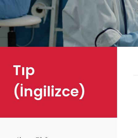
Tıp
(İngilizce)