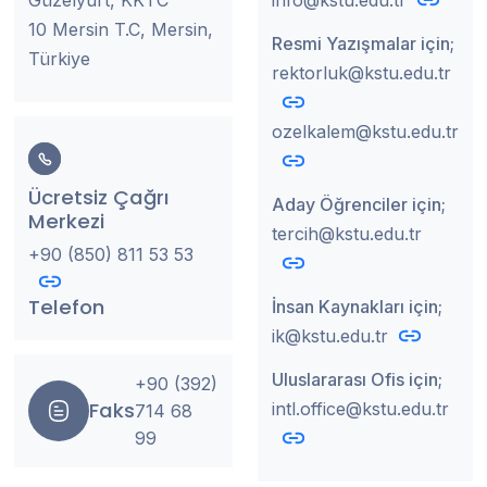
10 Mersin T.C, Mersin,
Resmi Yazışmalar için;
Türkiye
rektorluk@kstu.edu.tr
ozelkalem@kstu.edu.tr
Ücretsiz Çağrı
Aday Öğrenciler için;
Merkezi
tercih@kstu.edu.tr
+90 (850) 811 53 53
Telefon
İnsan Kaynakları için;
ik@kstu.edu.tr
Uluslararası Ofis için;
+90 (392)
Faks
intl.office@kstu.edu.tr
714 68
99